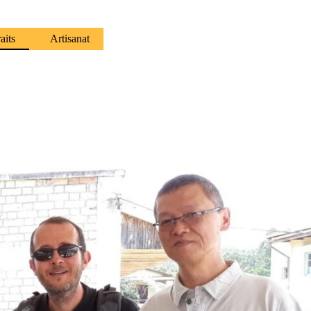
aits
Artisanat