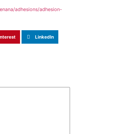
tenana/adhesions/adhesion-
nterest
LinkedIn