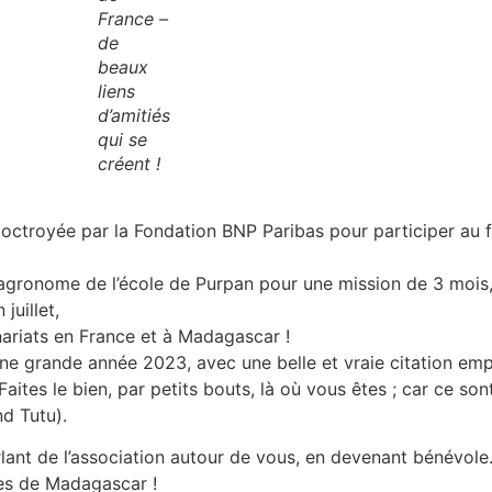
France –
de
beaux
liens
d’amitiés
qui se
créent !
 octroyée par la Fondation BNP Paribas pour participer au 
ur-agronome de l’école de Purpan pour une mission de 3 mois
juillet,
ariats en France et à Madagascar !
 une grande année 2023, avec une belle et vraie citation e
ites le bien, par petits bouts, là où vous êtes ; car ce son
d Tutu).
rlant de l’association autour de vous, en devenant bénévol
nes de Madagascar !