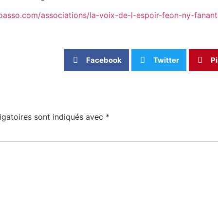
loasso.com/associations/la-voix-de-l-espoir-feon-ny-fanan
Facebook
Twitter
Pi
igatoires sont indiqués avec
*