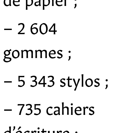
– 2 604
gommes ;
– 5 343 stylos ;
– 735 cahiers
d’écriture :